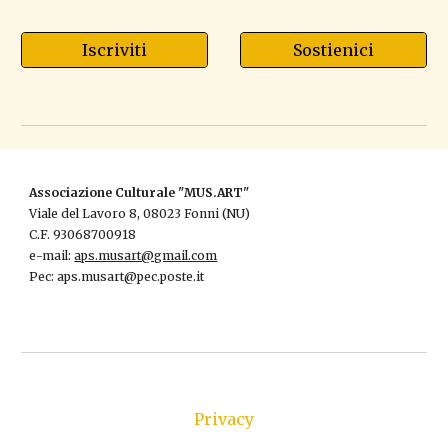
Iscriviti
Sostienici
Associazione Culturale "MUS.ART"
Viale del Lavoro 8, 08023 Fonni (NU)
C.F. ‭93068700918‬
e-mail:
aps.musart@gmail.com
Pec: aps.musart@pec.poste.it
Privacy